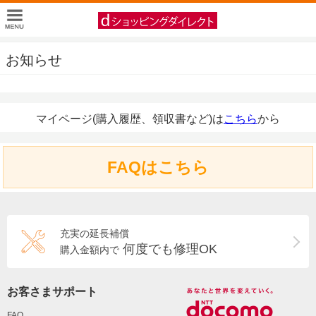
お知らせ
マイページ(購入履歴、領収書など)は
こちら
から
FAQはこちら
充実の延長補償
何度でも修理OK
購入金額内で
お客さまサポート
FAQ