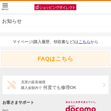
お知らせ
マイページ(購入履歴、領収書など)は
こちら
から
FAQはこちら
充実の延長補償
何度でも修理OK
購入金額内で
お客さまサポート
FAQ