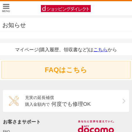
お知らせ
マイページ(購入履歴、領収書など)は
こちら
から
FAQはこちら
充実の延長補償
何度でも修理OK
購入金額内で
お客さまサポート
FAQ