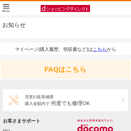
お知らせ
マイページ(購入履歴、領収書など)は
こちら
から
FAQはこちら
充実の延長補償
何度でも修理OK
購入金額内で
お客さまサポート
FAQ