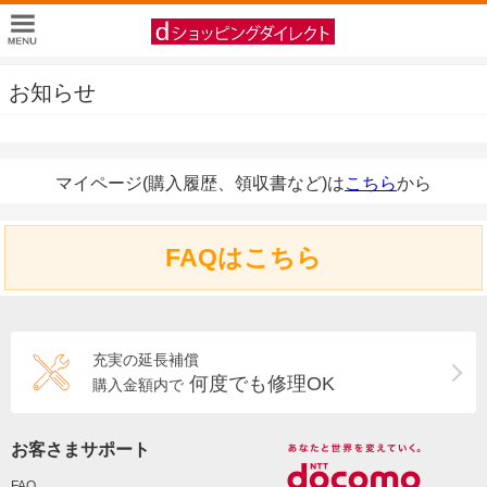
お知らせ
マイページ(購入履歴、領収書など)は
こちら
から
FAQはこちら
充実の延長補償
何度でも修理OK
購入金額内で
お客さまサポート
FAQ