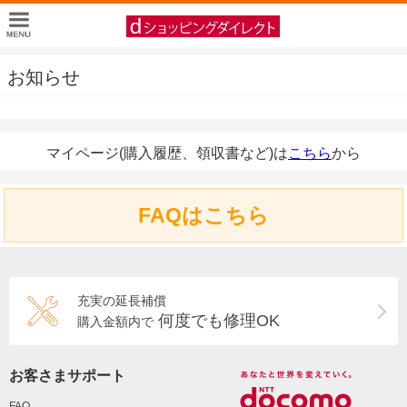
お知らせ
マイページ(購入履歴、領収書など)は
こちら
から
FAQはこちら
充実の延長補償
何度でも修理OK
購入金額内で
お客さまサポート
FAQ