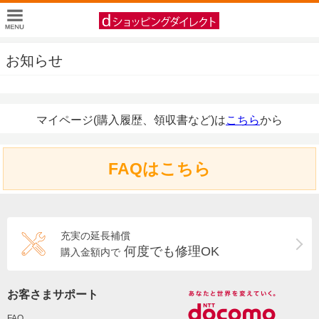
お知らせ
マイページ(購入履歴、領収書など)は
こちら
から
FAQはこちら
充実の延長補償
何度でも修理OK
購入金額内で
お客さまサポート
FAQ