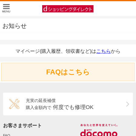
お知らせ
マイページ(購入履歴、領収書など)は
こちら
から
FAQはこちら
充実の延長補償
何度でも修理OK
購入金額内で
お客さまサポート
FAQ