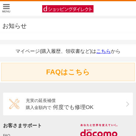
お知らせ
マイページ(購入履歴、領収書など)は
こちら
から
FAQはこちら
充実の延長補償
何度でも修理OK
購入金額内で
お客さまサポート
FAQ