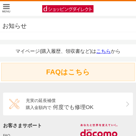
お知らせ
マイページ(購入履歴、領収書など)は
こちら
から
FAQはこちら
充実の延長補償
何度でも修理OK
購入金額内で
お客さまサポート
FAQ