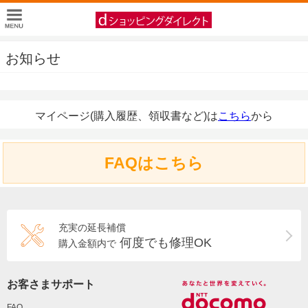
お知らせ
マイページ(購入履歴、領収書など)は
こちら
から
FAQはこちら
充実の延長補償
何度でも修理OK
購入金額内で
お客さまサポート
FAQ