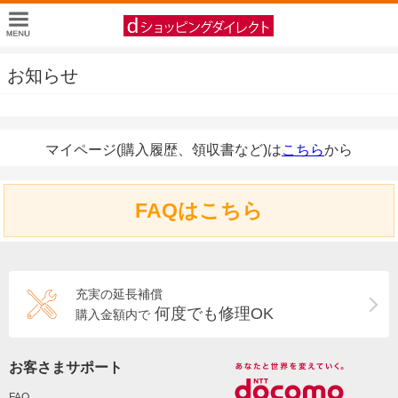
お知らせ
マイページ(購入履歴、領収書など)は
こちら
から
FAQはこちら
充実の延長補償
何度でも修理OK
購入金額内で
お客さまサポート
FAQ