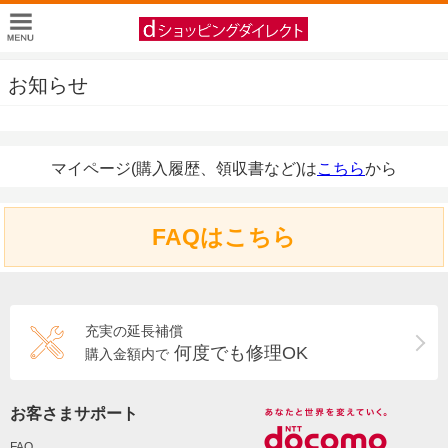
お知らせ
マイページ(購入履歴、領収書など)は
こちら
から
FAQはこちら
充実の延長補償
何度でも修理OK
購入金額内で
お客さまサポート
FAQ