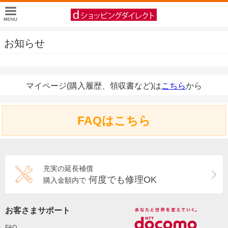
お知らせ
マイページ(購入履歴、領収書など)は
こちら
から
FAQはこちら
充実の延長補償
何度でも修理OK
購入金額内で
お客さまサポート
FAQ