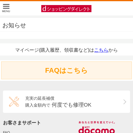
お知らせ
マイページ(購入履歴、領収書など)は
こちら
から
FAQはこちら
充実の延長補償
何度でも修理OK
購入金額内で
お客さまサポート
FAQ