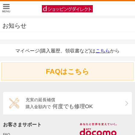
お知らせ
マイページ(購入履歴、領収書など)は
こちら
から
FAQはこちら
充実の延長補償
何度でも修理OK
購入金額内で
お客さまサポート
FAQ