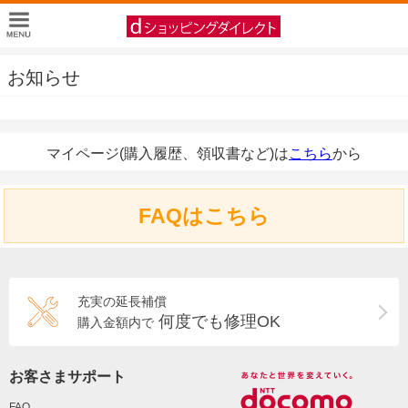
お知らせ
マイページ(購入履歴、領収書など)は
こちら
から
FAQはこちら
充実の延長補償
何度でも修理OK
購入金額内で
お客さまサポート
FAQ