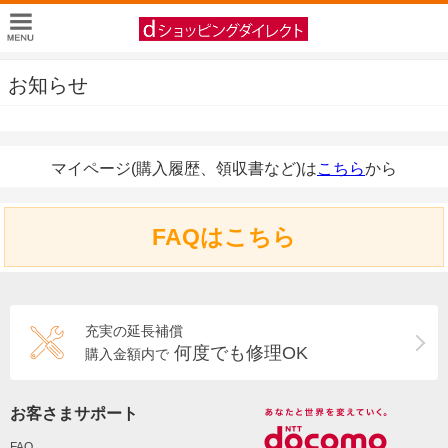
お知らせ
マイページ(購入履歴、領収書など)は
こちら
から
FAQはこちら
充実の延長補償
何度でも修理OK
購入金額内で
お客さまサポート
FAQ