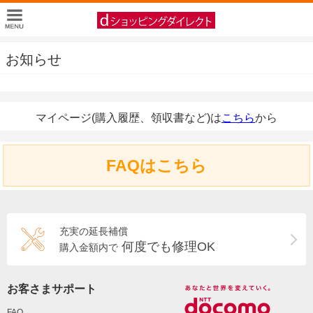
お知らせ
マイページ(購入履歴、領収書など)は
こちら
から
FAQはこちら
充実の延長補償
何度でも修理OK
購入金額内で
お客さまサポート
FAQ