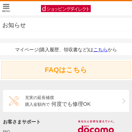
お知らせ
マイページ(購入履歴、領収書など)は
こちら
から
FAQはこちら
充実の延長補償
何度でも修理OK
購入金額内で
お客さまサポート
FAQ