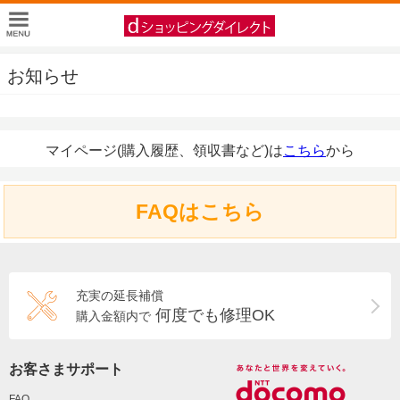
お知らせ
マイページ(購入履歴、領収書など)は
こちら
から
FAQはこちら
充実の延長補償
何度でも修理OK
購入金額内で
お客さまサポート
FAQ