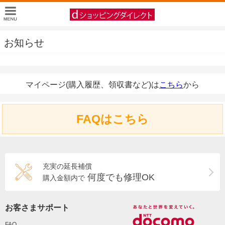
お知らせ
マイページ(購入履歴、領収書など)は
こちら
から
FAQはこちら
充実の延長補償
何度でも修理OK
購入金額内で
お客さまサポート
FAQ