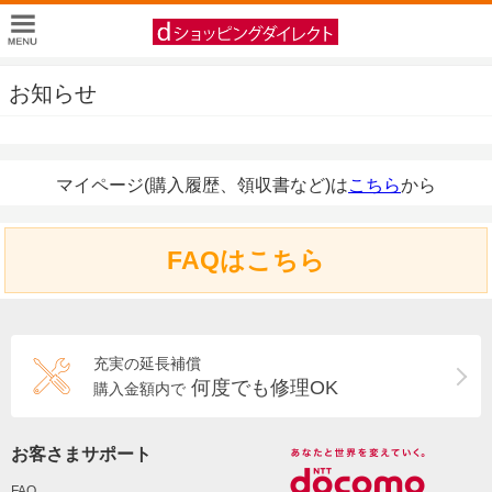
お知らせ
マイページ(購入履歴、領収書など)は
こちら
から
FAQはこちら
充実の延長補償
何度でも修理OK
購入金額内で
お客さまサポート
FAQ