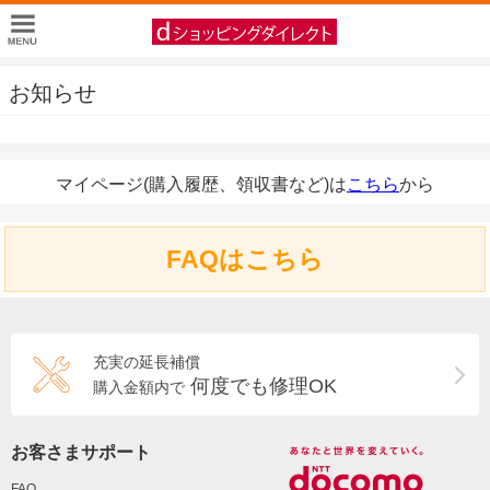
お知らせ
マイページ(購入履歴、領収書など)は
こちら
から
FAQはこちら
充実の延長補償
何度でも修理OK
購入金額内で
お客さまサポート
FAQ