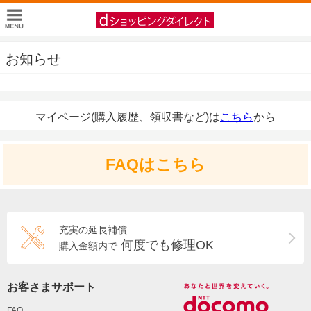
お知らせ
マイページ(購入履歴、領収書など)は
こちら
から
FAQはこちら
充実の延長補償
何度でも修理OK
購入金額内で
お客さまサポート
FAQ