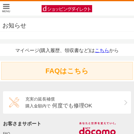
お知らせ
マイページ(購入履歴、領収書など)は
こちら
から
FAQはこちら
充実の延長補償
何度でも修理OK
購入金額内で
お客さまサポート
FAQ