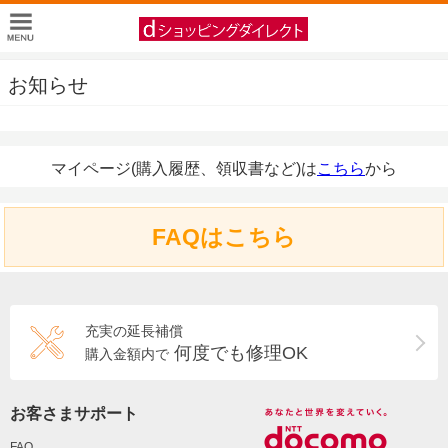
お知らせ
マイページ(購入履歴、領収書など)は
こちら
から
FAQはこちら
充実の延長補償
何度でも修理OK
購入金額内で
お客さまサポート
FAQ