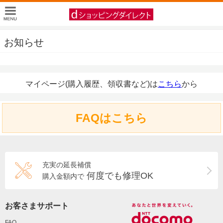
お知らせ
マイページ(購入履歴、領収書など)は
こちら
から
FAQはこちら
充実の延長補償
何度でも修理OK
購入金額内で
お客さまサポート
FAQ