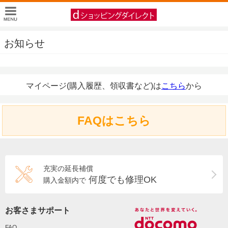
お知らせ
マイページ(購入履歴、領収書など)は
こちら
から
FAQはこちら
充実の延長補償
何度でも修理OK
購入金額内で
お客さまサポート
FAQ