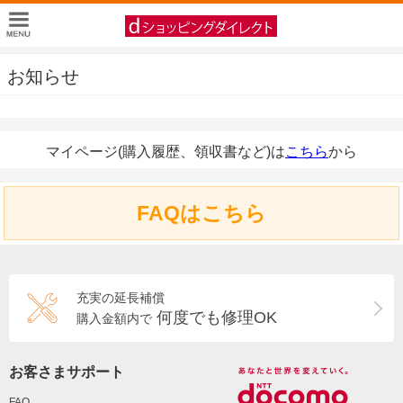
お知らせ
マイページ(購入履歴、領収書など)は
こちら
から
FAQはこちら
充実の延長補償
何度でも修理OK
購入金額内で
お客さまサポート
FAQ