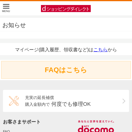
お知らせ
マイページ(購入履歴、領収書など)は
こちら
から
FAQはこちら
充実の延長補償
何度でも修理OK
購入金額内で
お客さまサポート
FAQ