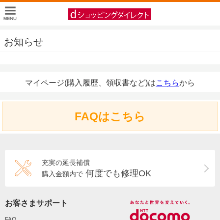
お知らせ
マイページ(購入履歴、領収書など)は
こちら
から
FAQはこちら
充実の延長補償
何度でも修理OK
購入金額内で
お客さまサポート
FAQ