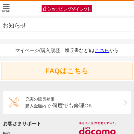
お知らせ
マイページ(購入履歴、領収書など)は
こちら
から
FAQはこちら
充実の延長補償
何度でも修理OK
購入金額内で
お客さまサポート
FAQ