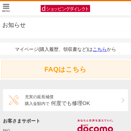
お知らせ
マイページ(購入履歴、領収書など)は
こちら
から
FAQはこちら
充実の延長補償
何度でも修理OK
購入金額内で
お客さまサポート
FAQ