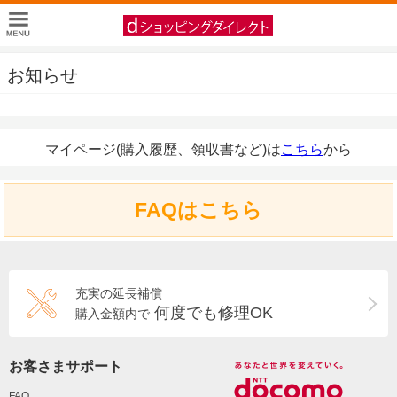
お知らせ
マイページ(購入履歴、領収書など)は
こちら
から
FAQはこちら
充実の延長補償
何度でも修理OK
購入金額内で
お客さまサポート
FAQ