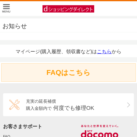
お知らせ
マイページ(購入履歴、領収書など)は
こちら
から
FAQはこちら
充実の延長補償
何度でも修理OK
購入金額内で
お客さまサポート
FAQ