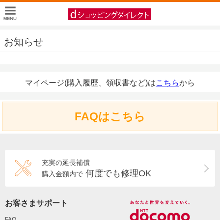
お知らせ
マイページ(購入履歴、領収書など)は
こちら
から
FAQはこちら
充実の延長補償
何度でも修理OK
購入金額内で
お客さまサポート
FAQ