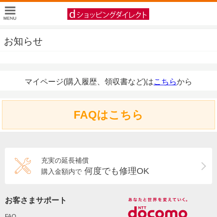
お知らせ
マイページ(購入履歴、領収書など)は
こちら
から
FAQはこちら
充実の延長補償
何度でも修理OK
購入金額内で
お客さまサポート
FAQ