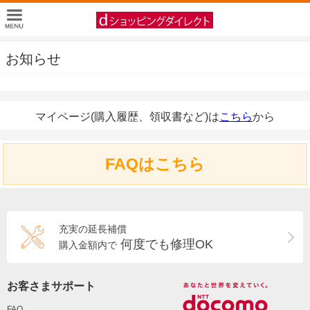
お知らせ
マイページ(購入履歴、領収書など)は
こちら
から
FAQはこちら
充実の延長補償
何度でも修理OK
購入金額内で
お客さまサポート
FAQ