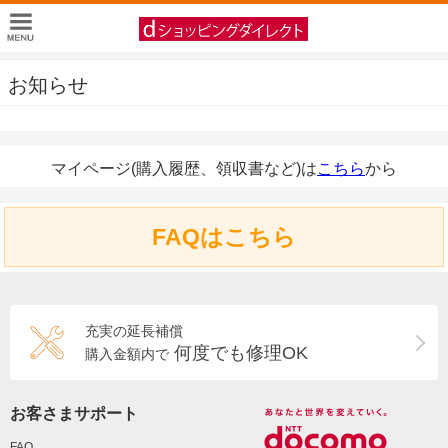
お知らせ
マイページ(購入履歴、領収書など)は
こちら
から
FAQはこちら
充実の延長補償
何度でも修理OK
購入金額内で
お客さまサポート
FAQ