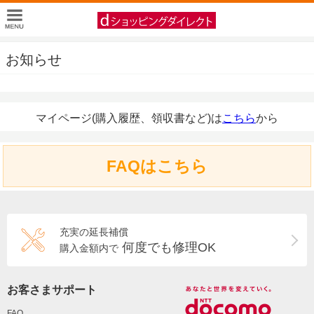
お知らせ
マイページ(購入履歴、領収書など)は
こちら
から
FAQはこちら
充実の延長補償
何度でも修理OK
購入金額内で
お客さまサポート
FAQ