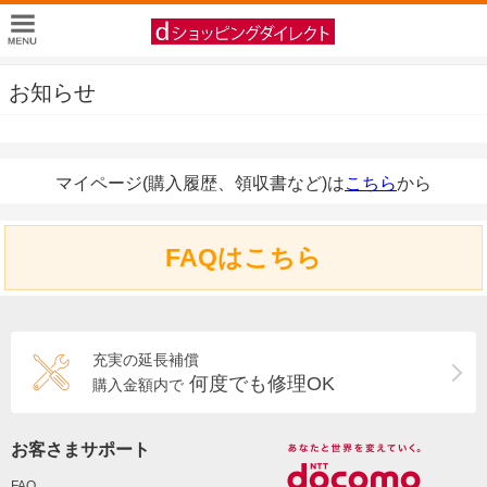
お知らせ
マイページ(購入履歴、領収書など)は
こちら
から
FAQはこちら
充実の延長補償
何度でも修理OK
購入金額内で
お客さまサポート
FAQ