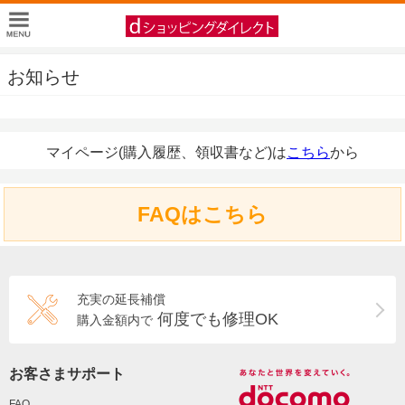
お知らせ
マイページ(購入履歴、領収書など)は
こちら
から
FAQはこちら
充実の延長補償
何度でも修理OK
購入金額内で
お客さまサポート
FAQ