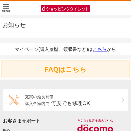
お知らせ
マイページ(購入履歴、領収書など)は
こちら
から
FAQはこちら
充実の延長補償
何度でも修理OK
購入金額内で
お客さまサポート
FAQ