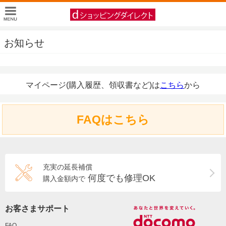
お知らせ
マイページ(購入履歴、領収書など)は
こちら
から
FAQはこちら
充実の延長補償
何度でも修理OK
購入金額内で
お客さまサポート
FAQ