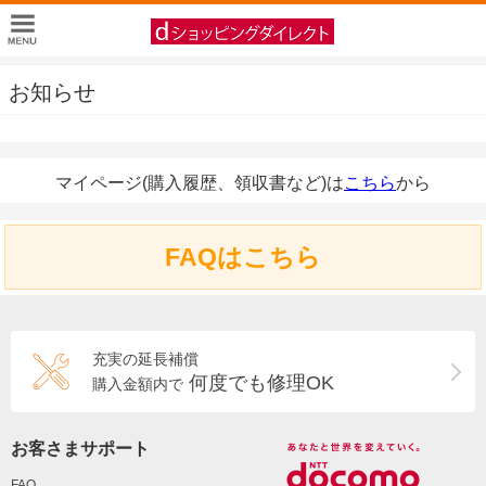
お知らせ
マイページ(購入履歴、領収書など)は
こちら
から
FAQはこちら
充実の延長補償
何度でも修理OK
購入金額内で
お客さまサポート
FAQ