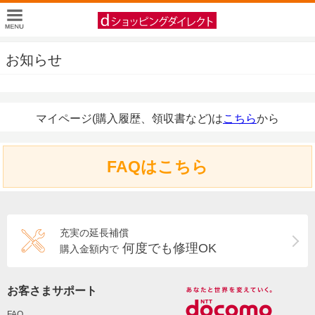
お知らせ
マイページ(購入履歴、領収書など)は
こちら
から
FAQはこちら
充実の延長補償
何度でも修理OK
購入金額内で
お客さまサポート
FAQ