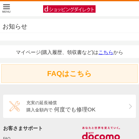
お知らせ
マイページ(購入履歴、領収書など)は
こちら
から
FAQはこちら
充実の延長補償
何度でも修理OK
購入金額内で
お客さまサポート
FAQ