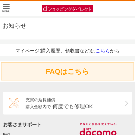
お知らせ
マイページ(購入履歴、領収書など)は
こちら
から
FAQはこちら
充実の延長補償
何度でも修理OK
購入金額内で
お客さまサポート
FAQ