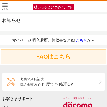
お知らせ
マイページ(購入履歴、領収書など)は
こちら
から
FAQはこちら
充実の延長補償
何度でも修理OK
購入金額内で
お客さまサポート
FAQ